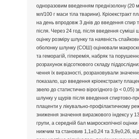
одноразовим введенням преднізолону (20 мг/
мл/100 г маси тіла тварини). Кріоекстракт 
на день впродовж 3 днів до введення спир т
після. Через 24 год. після введення суміші
оцінку розміру шлунку та наявність спайков
оболонку шлунку (СОШ) оцінювали макроскоп
та геморагій, гіперемія, набряк та порушенн
розрахунок відсоткового складу піддослідни
чення їх виразності, розраховували значенн
показало, що введення кріоекстракту плаце
звело до статистично вірогідного (р < 0,05
шлунку у щурів після введення спиртово-пре
плаценти у лікувально-профілактичному режи
зниження значення виразкового індексу у 13
групи, а середній бал макроскопічної оцінки
нижчим та становив 1,1±0,24 та 3,9±0,26, ві