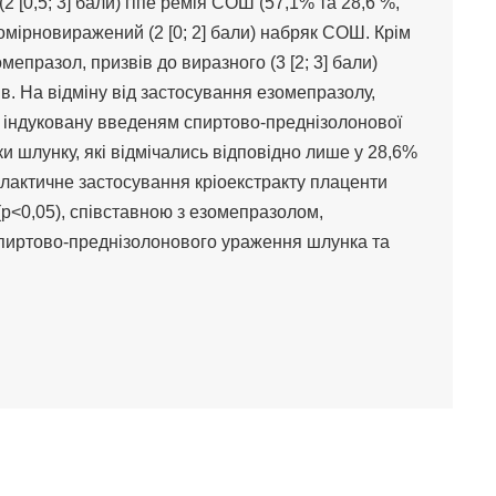
 [0,5; 3] бали) гіпе ремія СОШ (57,1% та 28,6 %,
помірновиражений (2 [0; 2] бали) набряк СОШ. Крім
епразол, призвів до виразного (3 [2; 3] бали)
. На відміну від застосування езомепразолу,
 індуковану введеням спиртово-преднізолонової
и шлунку, які відмічались відповідно лише у 28,6%
ілактичне застосування кріоекстракту плаценти
(р<0,05), співставною з езомепразолом,
пиртово-преднізолонового ураження шлунка та