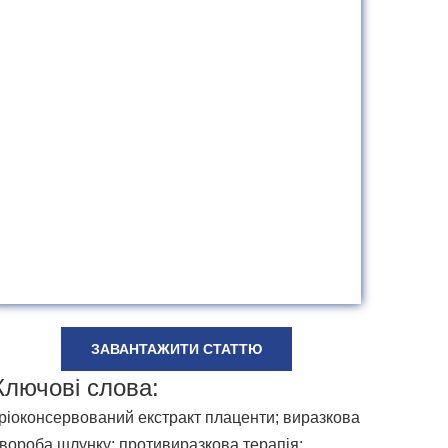
ЗАВАНТАЖИТИ СТАТТЮ
Ключові слова:
ріоконсервований екстракт плаценти; виразкова
вороба шлунку; противиразкова терапія;