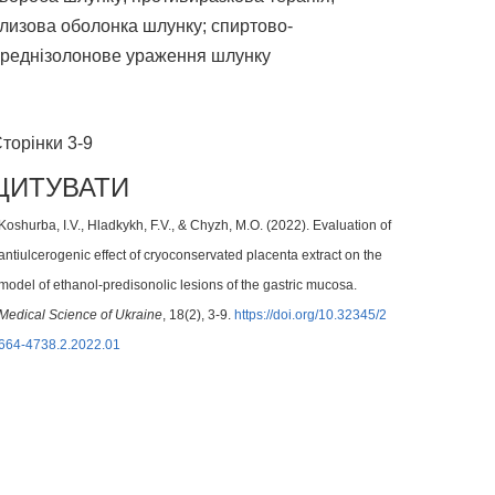
лизова оболонка шлунку; спиртово-
реднізолонове ураження шлунку
торінки 3-9
ЦИТУВАТИ
Koshurba, I.V., Hladkykh, F.V., & Chyzh, M.O. (2022). Evaluation of
antiulcerogenic effect of cryoconservated placenta extract on the
model of ethanol-predisonolic lesions of the gastric mucosa.
Medical Science of Ukraine
, 18(2), 3-9.
https://doi.org/10.32345/2
664-4738.2.2022.01