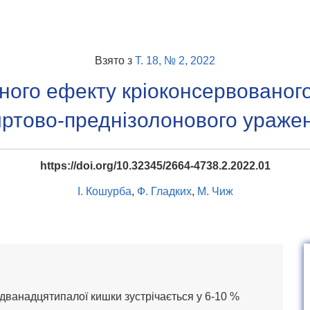
Взято з
Т. 18, № 2, 2022
ного ефекту кріоконсервованого
иртово-преднізолонового ураже
https://doi.org/10.32345/2664-4738.2.2022.01
І. Кошурба
,
Ф. Гладких
,
М. Чиж
дванадцятипалої кишки зустрічається у 6-10 %