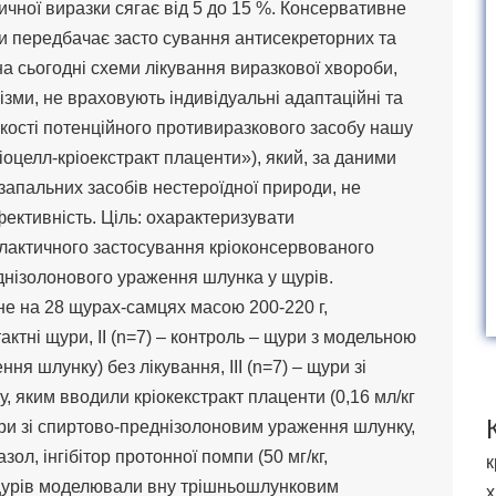
ичної виразки сягає від 5 до 15 %. Консервативне
ди передбачає засто сування антисекреторних та
на сьогодні схеми лікування виразкової хвороби,
ізми, не враховують індивідуальні адаптаційні та
 якості потенційного противиразкового засобу нашу
іоцелл-кріоекстракт плаценти»), який, за даними
запальних засобів нестероїдної природи, не
ективність. Ціль: охарактеризувати
лактичного застосування кріоконсервованого
днізолонового ураження шлунка у щурів.
е на 28 щурах-самцях масою 200-220 г,
тактні щури, ІІ (n=7) – контроль – щури з модельною
я шлунку) без лікування, ІІІ (n=7) – щури зі
 яким вводили кріокекстракт плаценти (0,16 мл/кг
щури зі спиртово-преднізолоновим ураження шлунку,
л, інгібітор протонної помпи (50 мг/кг,
к
щурів моделювали вну трішньошлунковим
х