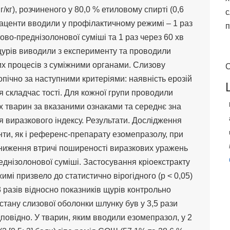
кг), розчиненого у 80,0 % етиловому спирті (0,6
с
плаценти вводили у профілактичному режимі – 1 раз
п
ово-преднізолонової суміші та 1 раз через 60 хв
 щурів виводили з експерименту та проводили
их процесів з суміжними органами. Слизову
С
ічно за наступними критеріями: наявність ерозій
я складчас тості. Для кожної групи проводили
х тварин за вказаними ознаками та середнє зна
я виразкового індексу. Результати. Дослідження
нти, як і референс-препарату езомепразолу, при
) зниження втричі поширеності виразкових уражень
днізолонової суміші. Застосування кріоекстракту
мі призвело до статистично вірогідного (р < 0,05)
 разів відносно показників щурів контрольно
 стану слизової оболонки шлунку був у 3,5 рази
дповідно. У тварин, яким вводили езомепразол, у 2