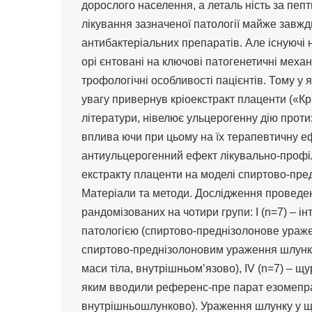
дорослого населення, а леталь ність за пепт
лікування зазначеної патології майже завж
антибактеріальних препаратів. Але існуючі 
орі єнтовані на ключові патогенетичні механ
трофологічні особливості пацієнтів. Тому у
увагу привернув кріоекстракт плаценти («Кр
літератури, нівелює ульцерогенну дію проти
вплива ючи при цьому на їх терапевтичну еф
антиульцерогенний ефект лікувально-профі
екстракту плаценти на моделі спиртово-пре
Матеріали та методи. Дослідження проведен
рандомізованих на чотири групи: І (n=7) – ін
патологією (спиртово-преднізолонове ураженн
спиртово-преднізолоновим ураження шлунку,
маси тіла, внутрішньом’язово), ІV (n=7) – 
яким вводили референс-пре парат езомепразо
внутрішньошлунково). Ураження шлунку у 