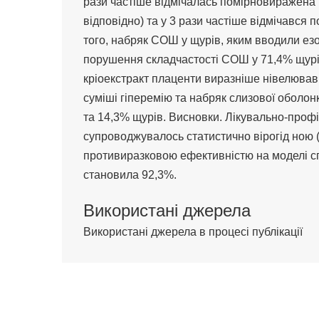
рази частіше відмічалась помірновиражена (2
відповідно) та у 3 рази частіше відмічався 
того, набряк СОШ у щурів, яким вводили езом
порушення складчастості СОШ у 71,4% щурів
кріоекстракт плаценти виразніше нівелював
суміші гіперемію та набряк слизової оболонк
та 14,3% щурів. Висновки. Лікувально-проф
супроводжувалось статистично вірогід ною 
противиразковою ефективністю на моделі с
становила 92,3%.
Використані джерела
Використані джерела в процесі публікації