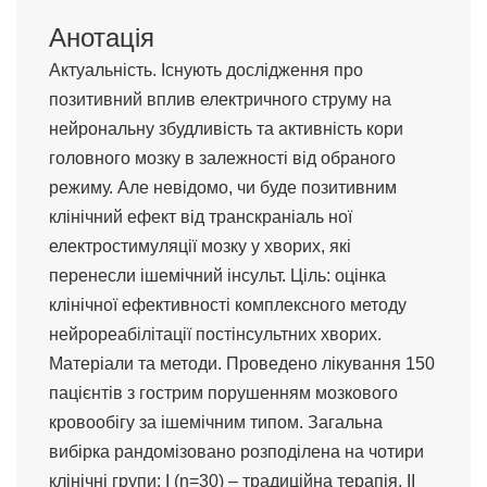
Анотація
Актуальність. Існують дослідження про
позитивний вплив електричного струму на
нейрональну збудливість та активність кори
головного мозку в залежності від обраного
режиму. Але невідомо, чи буде позитивним
клінічний ефект від транскраніаль ної
електростимуляції мозку у хворих, які
перенесли ішемічний інсульт. Ціль: оцінка
клінічної ефективності комплексного методу
нейрореабілітації постінсультних хворих.
Матеріали та методи. Проведено лікування 150
пацієнтів з гострим порушенням мозкового
кровообігу за ішемічним типом. Загальна
вибірка рандомізовано розподілена на чотири
клінічні групи: І (n=30) – традиційна терапія, ІІ