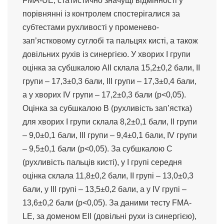
FMA-UE, статистично значущі відмінності у
порівнянні із контролем спостерігалися за
субтестами рухливості у променево-
зап’ястковому суглобі та пальцях кисті, а також
довільних рухів із синергією. У хворих І групи
оцінка за субшкалою АІІ склала 15,2±0,2 бали, ІІ
групи – 17,3±0,3 бали, ІІІ групи – 17,3±0,4 бали,
а у хворих IV групи – 17,2±0,3 бали (p<0,05).
Оцінка за субшкалою В (рухливість зап’ястка)
для хворих І групи склала 8,2±0,1 бали, ІІ групи
– 9,0±0,1 бали, ІІІ групи – 9,4±0,1 бали, IV групи
– 9,5±0,1 бали (p<0,05). За субшкалою С
(рухливість пальців кисті), у І групі середня
оцінка склала 11,8±0,2 бали, ІІ групі – 13,0±0,3
бали, у ІІІ групі – 13,5±0,2 бали, а у IV групі –
13,6±0,2 бали (p<0,05). За даними тесту FMA-
LE, за доменом ЕІІ (довільні рухи із синергією),