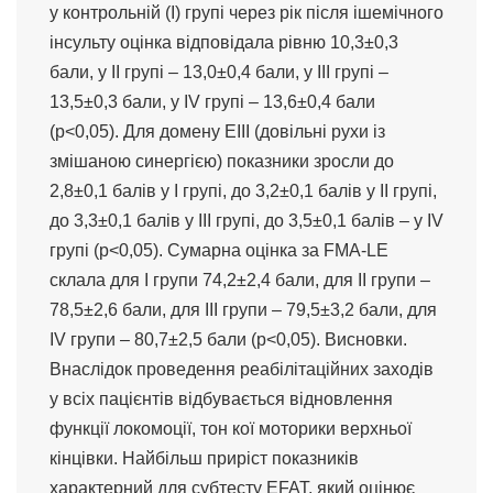
у контрольній (І) групі через рік після ішемічного
інсульту оцінка відповідала рівню 10,3±0,3
бали, у ІІ групі – 13,0±0,4 бали, у ІІІ групі –
13,5±0,3 бали, у IV групі – 13,6±0,4 бали
(p<0,05). Для домену ЕІІІ (довільні рухи із
змішаною синергією) показники зросли до
2,8±0,1 балів у І групі, до 3,2±0,1 балів у ІІ групі,
до 3,3±0,1 балів у ІІІ групі, до 3,5±0,1 балів – у IV
групі (p<0,05). Cумарна оцінка за FMA-LE
склала для І групи 74,2±2,4 бали, для ІІ групи –
78,5±2,6 бали, для ІІІ групи – 79,5±3,2 бали, для
IV групи – 80,7±2,5 бали (p<0,05). Висновки.
Внаслідок проведення реабілітаційних заходів
у всіх пацієнтів відбувається відновлення
функції локомоції, тон кої моторики верхньої
кінцівки. Найбільш приріст показників
характерний для субтесту EFAT, який оцінює