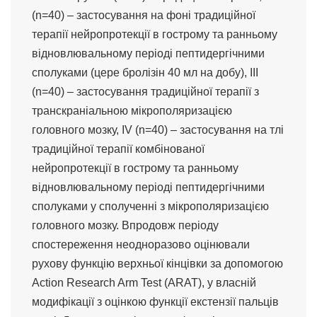
(n=40) – застосування на фоні традиційної
терапії нейропротекції в гострому та ранньому
відновлювальному періоді пептидергічними
сполуками (цере бролізін 40 мл на добу), ІІІ
(n=40) – застосування традиційної терапії з
транскраніальною мікрополяризацією
головного мозку, IV (n=40) – застосування на тлі
традиційної терапії комбінованої
нейропротекції в гострому та ранньому
відновлювальному періоді пептидергічними
сполуками у сполученні з мікрополяризацією
головного мозку. Впродовж періоду
спостереження неодноразово оцінювали
рухову функцію верхньої кінцівки за допомогою
Action Research Arm Test (ARAT), у власній
модифікації з оцінкою функції екстензії пальців