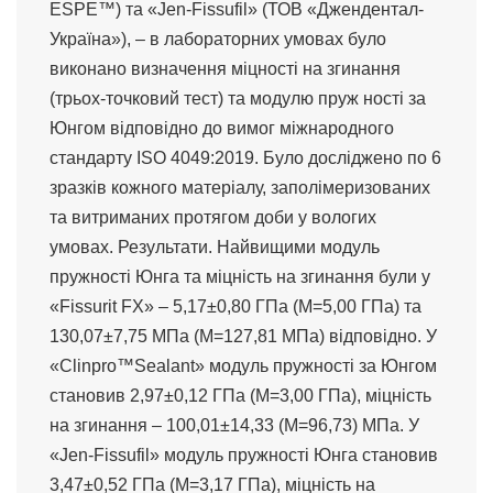
ESPE™) та «Jen-Fissufil» (ТОВ «Джендентал-
Україна»), – в лабораторних умовах було
виконано визначення міцності на згинання
(трьох-точковий тест) та модулю пруж ності за
Юнгом відповідно до вимог міжнародного
стандарту ISO 4049:2019. Було досліджено по 6
зразків кожного матеріалу, заполімеризованих
та витриманих протягом доби у вологих
умовах. Результати. Найвищими модуль
пружності Юнга та міцність на згинання були у
«Fissurit FX» – 5,17±0,80 ГПа (М=5,00 ГПа) та
130,07±7,75 МПа (М=127,81 МПа) відповідно. У
«Clinpro™Sealant» модуль пружності за Юнгом
становив 2,97±0,12 ГПа (М=3,00 ГПа), міцність
на згинання – 100,01±14,33 (М=96,73) МПа. У
«Jen-Fissufil» модуль пружності Юнга становив
3,47±0,52 ГПа (М=3,17 ГПа), міцність на