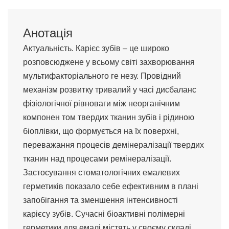
Анотація
Актуальність. Карієс зубів – це широко
розповсюджене у всьому світі захворювання
мультифакторіального ге незу. Провідний
механізм розвитку тривалий у часі дисбаланс
фізіологічної рівноваги між неорганічним
компонен том твердих тканин зубів і рідиною
біоплівки, що формується на їх поверхні,
переважання процесів демінералізації твердих
тканин над процесами ремінералізації.
Застосування стоматологічних емалевих
герметиків показало себе ефективним в плані
запобігання та зменшення інтенсивності
карієсу зубів. Сучасні біоактивні полімерні
герметики для емалі містять у своєму складі