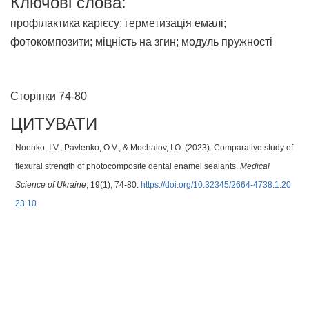
Ключові слова:
профілактика карієсу; герметизація емалі;
фотокомпозити; міцність на згин; модуль пружності
Сторінки 74-80
ЦИТУВАТИ
Noenko, I.V., Pavlenko, O.V., & Mochalov, I.O. (2023). Comparative study of
flexural strength of photocomposite dental enamel sealants.
Medical
Science of Ukraine
, 19(1), 74-80.
https://doi.org/10.32345/2664-4738.1.20
23.10