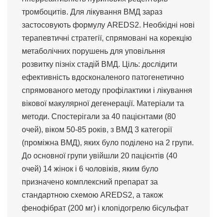
тромбоцитів. Для лікування ВМД зараз
застосовують формулу AREDS2. Необхідні нові
терапевтичні стратегії, спрямовані на корекцію
метаболічних порушень для уповільння
розвитку пізніх стадій ВМД. Ціль: дослідити
ефективність вдосконаленого патогенетично
спрямованого методу профілактики і лікування
вікової макулярної дегенерації. Матеріали та
методи. Спостерігали за 40 пацієнтами (80
очей), віком 50-85 років, з ВМД 3 категорії
(проміжна ВМД), яких було поділено на 2 групи.
До основної групи увійшли 20 пацієнтів (40
очей) 14 жінок і 6 чоловіків, яким було
призначено комплексний препарат за
стандартною схемою AREDS2, а також
фенофібрат (200 мг) і клопідогрелю бісульфат