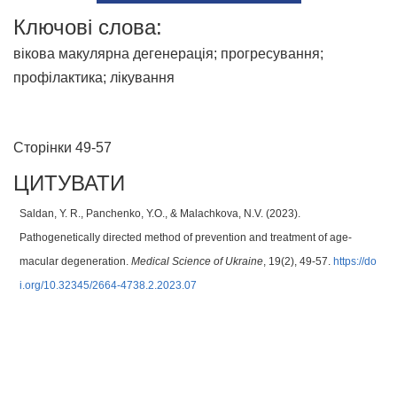
Ключові слова:
вікова макулярна дегенерація; прогресування;
профілактика; лікування
Сторінки 49-57
ЦИТУВАТИ
Saldan, Y. R., Panchenko, Y.O., & Malachkova, N.V. (2023).
Pathogenetically directed method of prevention and treatment of age-
macular degeneration.
Medical Science of Ukraine
, 19(2), 49-57.
https://do
i.org/10.32345/2664-4738.2.2023.07