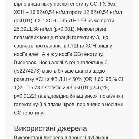
вірно вища ніж у носіїв генотипу GG: ГХ без
ХСН – 16,82±0,54 нг/мл проти 12,82±0,54 нг/мл
(р<0,01); ГХ з ХСН – 35,70±1,53 нг/мл проти
25,39±1,38 нг/мл (р<0,001). Межові рівні
плазмових концентрацій галектину-3, що
свідчать про наявність ГЛШ та ХСН вищі у
носіїв алелі А ніж у носіїв GG генотипу.
Висновок. Носії алелі А гена галектину-3
(rs2274273) мають більше шансів щодо
розвитку ХСН з ФВ ЛШ < 50% (OR 4,60; 95 % CI
1,35 - 15,73 z statistic 2,43 р<0,01 χ2=6,28;
p=0,0122) та відповідно більш високі показники
галекти ну-3 в плазмі крові порівняно з носіями
GG генотипу.
Використані джерела
Використані джерела в процесі публікації