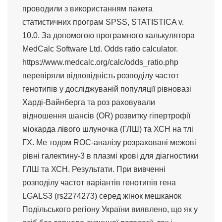
проводили з використанням пакета
статистичних програм SPSS, STATISTICA v.
10.0. За допомогою програмного калькулятора
MedCalc Software Ltd. Odds ratio calculator.
https://www.medcalc.org/calc/odds_ratio.php
перевіряли відповідність розподілу частот
генотипів у досліджуваній популяції рівновазі
Харді-Вайнберга та роз раховували
відношення шансів (OR) розвитку гіпертрофії
міокарда лівого шлуночка (ГЛШ) та ХСН на тлі
ГХ. Ме тодом ROC-аналізу розраховані межові
рівні галектину-3 в плазмі крові для діагностики
ГЛШ та ХСН. Результати. При вивченні
розподілу частот варіантів генотипів гена
LGALS3 (rs2274273) серед жінок мешканок
Подільського регіону України виявлено, що як у