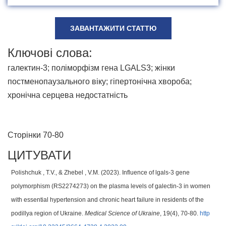
ЗАВАНТАЖИТИ СТАТТЮ
Ключові слова:
галектин-3; поліморфізм гена LGALS3; жінки
постменопаузального віку; гіпертонічна хвороба;
хронічна серцева недостатність
Сторінки 70-80
ЦИТУВАТИ
Polishchuk , T.V., & Zhebel , V.M. (2023). Influence of lgals-3 gene
polymorphism (RS2274273) on the plasma levels of galectin-3 in women
with essential hypertension and chronic heart failure in residents of the
podillya region of Ukraine.
Medical Science of Ukraine
, 19(4), 70-80.
http