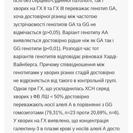
осіб без серцево-судинної патології, так і
хворих на ГХ ІІ та ГХ ІІІ переважає генотип GА,
хоча достовірної різниці між частотою
зустрічаємості генотипів GA та GG не
відмічається (р>0,05). Варіант генотипу АА
виявляється достовірно рідше ніж як GА так і
GG генотипи (p<0,01). Розподіл час тот
варіантів генотипів відповідає рівновазі Харді-
Вайнберга. Причому співвідношення між
генотипами у хворих різних стадій достовірно
не відрізняється від такого в контрольній групі.
Однак при ГХ, що ускладнилась ХСН серед
хворих з ФВ ЛШ < 50% достовірно
переважають носії алелі А в порівнянні з GG
гомозиготами (79,31%, n=23 проти 20,69%, n=6).
У хворих на ГХ виявлено, що концентрація
галектину-3 в плазмі крові у носіїв алелі А досто