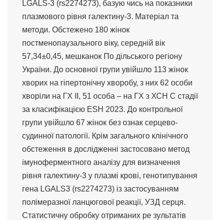
LGALS-3 (rs2274273), базую чись на показники
плазмового рівня галектину-3. Матеріал та
методи. Обстежено 180 жінок
постменопаузального віку, середній вік
57,34±0,45, мешканок По дільського регіону
України. До основної групи увійшло 113 жінок
хворих на гіпертонічну хворобу, з них 62 особи
хворіли на ГХ ІІ, 51 особа – на ГХ з ХСН С стадії
за класифікацією ESH 2023. До контрольної
групи увійшло 67 жінок без ознак серцево-
судинної патології. Крім загального клінічного
обстеження в дослідженні застосовано метод
імуноферментного аналізу для визначення
рівня галектину-3 у плазмі крові, генотипування
гена LGALS3 (rs2274273) із застосуванням
полімеразної ланцюгової реакції, УЗД серця.
Статистичну обробку отриманих ре зультатів