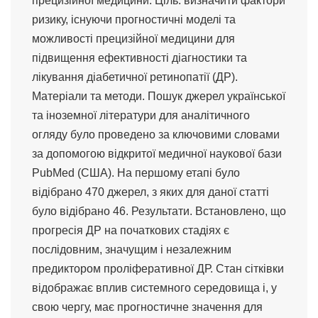
прецизійної медицини. Ціль: визначити фактори
ризику, існуючи прогностичні моделі та
можливості прецизійної медицини для
підвищення ефективності діагностики та
лікування діабетичної ретинопатії (ДР).
Матеріали та методи. Пошук джерел української
та іноземної літератури для аналітичного
огляду було проведено за ключовими словами
за допомогою відкритої медичної наукової бази
PubMed (США). На першому етапі було
відібрано 470 джерел, з яких для даної статті
було відібрано 46. Результати. Встановлено, що
прогресія ДР на початкових стадіях є
послідовним, значущим і незалежним
предиктором проліферативної ДР. Стан сітківки
відображає вплив системного середовища і, у
свою чергу, має прогностичне значення для