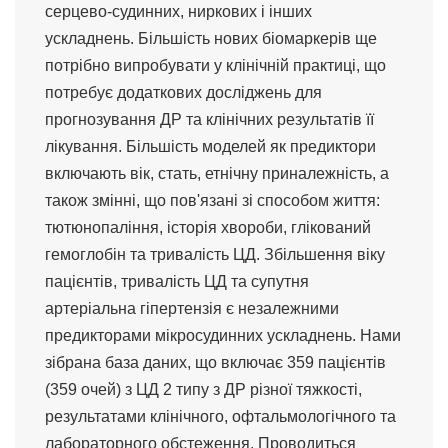
серцево-судинних, ниркових і інших
ускладнень. Більшість нових біомаркерів ще
потрібно випробувати у клінічній практиці, що
потребує додаткових досліджень для
прогнозування ДР та клінічних результатів її
лікування. Більшість моделей як предиктори
включають вік, стать, етнічну приналежність, а
також змінні, що пов'язані зі способом життя:
тютюнопаління, історія хвороби, глікований
гемоглобін та тривалість ЦД. Збільшення віку
пацієнтів, тривалість ЦД та супутня
артеріальна гіпертензія є незалежними
предикторами мікросудинних ускладнень. Нами
зібрана база даних, що включає 359 пацієнтів
(359 очей) з ЦД 2 типу з ДР різної тяжкості,
результатами клінічного, офтальмологічного та
лабораторного обстеження. Проводиться