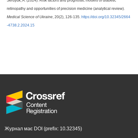
Serdyuk, A. (2024). Risk factors and prognostic models of diabetic
retinopathy and opportunities of precision medicine (analytical review).
Medical Science of Ukraine
, 20(2), 126-135.
https://doi.org/10.32345/2664
-4738.2.2024.15
Журнал має DOI (prefix: 10.32345)