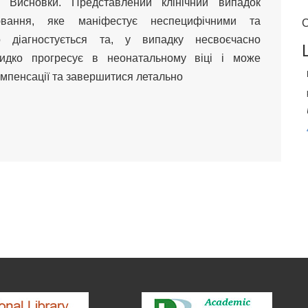
. Висновки. Представлений клінічний випадок
вання, яке маніфестує неспецифічними та
С
о діагностується та, у випадку несвоєчасно
видко прогресує в неонатальному віці і може
мпенсації та завершитися летально