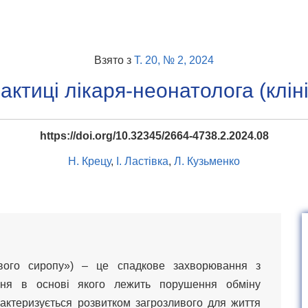
Взято з
Т. 20, № 2, 2024
актиці лікаря-неонатолога (клін
https://doi.org/10.32345/2664-4738.2.2024.08
Н. Крецу
,
І. Ластівка
,
Л. Кузьменко
ового сиропу») – це спадкове захворювання з
ння в основі якого лежить порушення обміну
актеризується розвитком загрозливого для життя