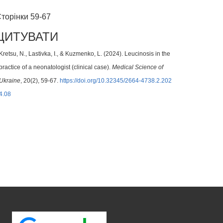
торінки 59-67
ЦИТУВАТИ
Kretsu, N., Lastivka, I., & Kuzmenko, L. (2024). Leucinosis in the
practice of a neonatologist (clinical case).
Medical Science of
Ukraine
, 20(2), 59-67.
https://doi.org/10.32345/2664-4738.2.202
4.08