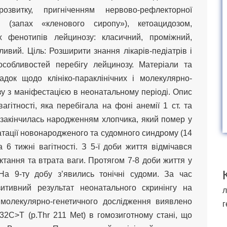
озвитку, пригніченням нервово-рефлекторної
і (запах «кленового сиропу»), кетоацидозом,
них фенотипів лейцинозу: класичний, проміжний,
ливий. Ціль: Розширити знання лікарів-педіатрів і
 особливостей перебігу лейцинозу. Матеріали та
адок щодо клініко-параклінічних і молекулярно-
у з маніфестацією в неонатальному періоді. Опис
 вагітності, яка перебігала на фоні анемії 1 ст. та
 закінчилась народженням хлопчика, який помер у
дратації новонародженого та судомного синдрому (14
а 6 тижні вагітності. З 5-ї доби життя відмічався
октання та втрата ваги. Протягом 7-8 доби життя у
 На 9-ту добу з’явились тонічні судоми. За час
итивний результат неонатального скринінгу на
л
молекулярно-генетичного дослідження виявлено
г
2C>T (p.Thr 211 Met) в гомозиготному стані, що