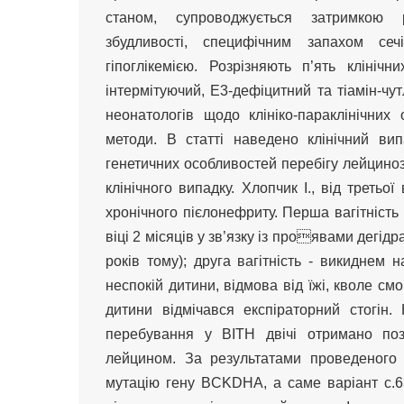
станом, супроводжується затримкою р
збудливості, специфічним запахом сеч
гіпоглікемією. Розрізняють п’ять клініч
інтермітуючий, E3-дефіцитний та тіамін-чут
неонатологів щодо клініко-параклінічних
методи. В статті наведено клінічний вип
генетичних особливостей перебігу лейциноз
клінічного випадку. Хлопчик І., від третьої
хронічного пієлонефриту. Перша вагітність
віці 2 місяців у зв’язку із проявами дегі
років тому); друга вагітність - викиднем н
неспокій дитини, відмова від їжі, кволе см
дитини відмічався експіраторний стогін.
перебування у ВІТН двічі отримано поз
лейцином. За результатами проведеного 
мутацію гену BCKDHA, а саме варіант c.63