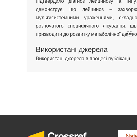
підтвердило діагноз лейцинозу Iа типу
демонструє, що лейциноз – захворю
мультисистемними ураженнями, складн
розпочатого специфічного лікування, ш
призводити до розвитку метаболічної деко
Використані джерела
Використані джерела в процесі публікації