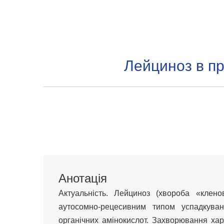
Лейциноз в пр
Анотація
Актуальність. Лейциноз (хвороба «клен
аутосомно-рецесивним типом успадкува
органічних амінокислот. Захворювання хар