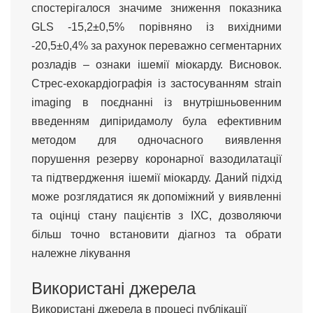
спостерігалося значиме зниження показника
GLS -15,2±0,5% порівняно із вихідними
-20,5±0,4% за рахунок переважно сегментарних
розладів – ознаки ішемії міокарду. Висновок.
Стрес-ехокардіографія із застосуванням strain
imaging в поєднанні із внутрішньовенним
введенням дипіридамолу була ефективним
методом для одночасного виявлення
порушення резерву коронарної вазодилатації
та підтвердження ішемії міокарду. Даний підхід
може розглядатися як допоміжний у виявленні
та оцінці стану пацієнтів з ІХС, дозволяючи
більш точно встановити діагноз та обрати
належне лікування
Використані джерела
Використані джерела в процесі публікації