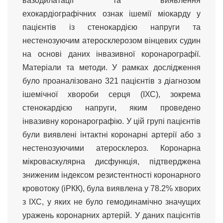
вазодилатації та виявлення
ехокардіографічних ознак ішемії міокарду у
пацієнтів із стенокардією напруги та
нестенозуючим атеросклерозом вінцевих судин
на основі даних інвазивної коронарографії.
Матеріали та методи. У рамках дослідження
було проаналізовано 321 пацієнтів з діагнозом
ішемічної хвороби серця (ІХС), зокрема
стенокардією напруги, яким проведено
інвазивну коронарографію. У цій групі пацієнтів
були виявлені інтактні коронарні артерії або з
нестенозуючими атеросклероз. Коронарна
мікроваскулярна дисфункція, підтверджена
зниженим індексом резистентності коронарного
кровотоку (іРКК), була виявлена у 78.2% хворих
з ІХС, у яких не було гемодинамічно значущих
уражень коронарних артерій. У даних пацієнтів