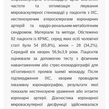
частоти та оптимізація лікування
мікроваскулярної стенокардії у пацієнтів з ІХС,
нестенозуючим атеросклерозом коронарних
артерій та кардіо-ренальним-метаболічним
синдромом. Матеріали та методи. Обстежено
82 пацієнти із КРМС, серед яких осіб чоловічої
статі було 54 (65,8%), жінок – 28 (34,2%).
Середній вік хворих 56,9±3,9 роки. Пацієнтів
оцінювали за допомогою тесту з фізичним
навантаженням або стрес-ехокардіографії для
об’єктивності проявів ішемії міокарду. Після
підтвердження ІХС, хворим проводили
інвазивну коронарографію, результати якої
показали нестенозуюче ураження або інтактні
коронарні артерії. Діагностика коронарної
мікроваскулярної дисфункції здійснювалася