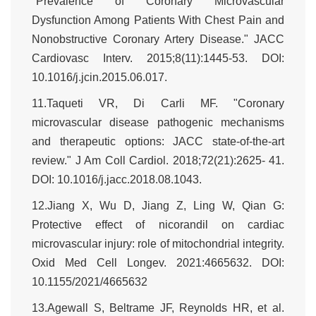
"Prevalence of Coronary Microvascular
Dysfunction Among Patients With Chest Pain and
Nonobstructive Coronary Artery Disease." JACC
Cardiovasc Interv. 2015;8(11):1445-53. DOI:
10.1016/j.jcin.2015.06.017.
11.Taqueti VR, Di Carli MF. "Coronary
microvascular disease pathogenic mechanisms
and therapeutic options: JACC state-of-the-art
review." J Am Coll Cardiol. 2018;72(21):2625- 41.
DOI: 10.1016/j.jacc.2018.08.1043.
12.Jiang X, Wu D, Jiang Z, Ling W, Qian G:
Protective effect of nicorandil on cardiac
microvascular injury: role of mitochondrial integrity.
Oxid Med Cell Longev. 2021:4665632. DOI:
10.1155/2021/4665632
13.Agewall S, Beltrame JF, Reynolds HR, et al.