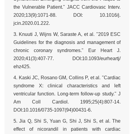
the Vulnerable Patient." JACC Cardiovasc Interv.
2020;13(9):1071-88. DOI: 10.1016/j.
jcin.2020.01.222.
3. Knuuti J, Wijns W, Saraste A, et al. "2019 ESC
Guidelines for the diagnosis and management of
chronic coronary syndromes." Eur Heart J.
2020;41(3):407-77. DOI:10.1093/eurheartj/
ehz425.
4. Kaski JC, Rosano GM, Collins P, et al. "Cardiac
syndrome X: clinical characteristics and left
ventricular function. Long-term follow-up study." J
Am Coll Cardiol. 1995;25(4):807-14.
DOI:10.1016/0735-1097(94)00431-6.
5. Jia Q, Shi S, Yuan G, Shi J, Shi S, et al. The
effect of nicorandil in patients with cardiac