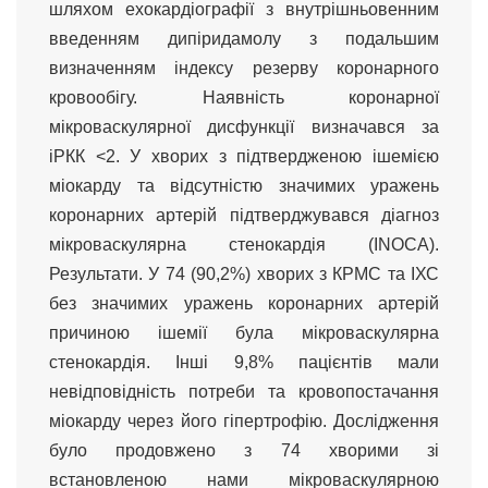
шляхом ехокардіографії з внутрішньовенним
введенням дипіридамолу з подальшим
визначенням індексу резерву коронарного
кровообігу. Наявність коронарної
мікроваскулярної дисфункції визначався за
іРКК <2. У хворих з підтвердженою ішемією
міокарду та відсутністю значимих уражень
коронарних артерій підтверджувався діагноз
мікроваскулярна стенокардія (INOCA).
Результати. У 74 (90,2%) хворих з КРМС та ІХС
без значимих уражень коронарних артерій
причиною ішемії була мікроваскулярна
стенокардія. Інші 9,8% пацієнтів мали
невідповідність потреби та кровопостачання
міокарду через його гіпертрофію. Дослідження
було продовжено з 74 хворими зі
встановленою нами мікроваскулярною