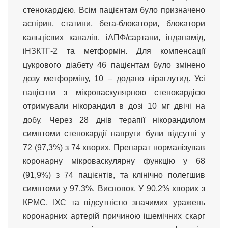
стенокардією. Всім пацієнтам було призначено
аспірин, статини, бета-блокатори, блокатори
кальцієвих каналів, іАПФ/сартани, індапамід,
іНЗКТГ-2 та метформін. Для компенсації
цукрового діабету 46 пацієнтам було змінено
дозу метформіну, 10 – додано ліраглутид. Усі
пацієнти з мікроваскулярною стенокардією
отримували нікорандил в дозі 10 мг двічі на
добу. Через 28 днів терапії нікорандилом
симптоми стенокардії напруги були відсутні у
72 (97,3%) з 74 хворих. Препарат нормалізував
коронарну мікроваскулярну функцію у 68
(91,9%) з 74 пацієнтів, та клінічно полегшив
симптоми у 97,3%. Висновок. У 90,2% хворих з
КРМС, ІХС та відсутністю значимих уражень
коронарних артерій причиною ішемічних скарг