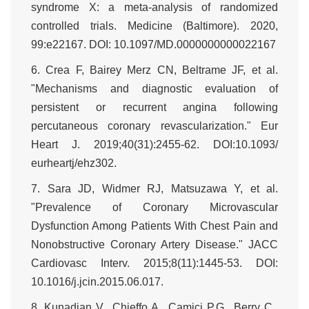
syndrome X: a meta-analysis of randomized
controlled trials. Medicine (Baltimore). 2020,
99:e22167. DOI: 10.1097/MD.0000000000022167
6. Crea F, Bairey Merz CN, Beltrame JF, et al.
"Mechanisms and diagnostic evaluation of
persistent or recurrent angina following
percutaneous coronary revascularization." Eur
Heart J. 2019;40(31):2455-62. DOI:10.1093/
eurheartj/ehz302.
7. Sara JD, Widmer RJ, Matsuzawa Y, et al.
"Prevalence of Coronary Microvascular
Dysfunction Among Patients With Chest Pain and
Nonobstructive Coronary Artery Disease." JACC
Cardiovasc Interv. 2015;8(11):1445-53. DOI:
10.1016/j.jcin.2015.06.017.
8. Kunadian V., Chieffo A., Camici P.G., Berry C.,