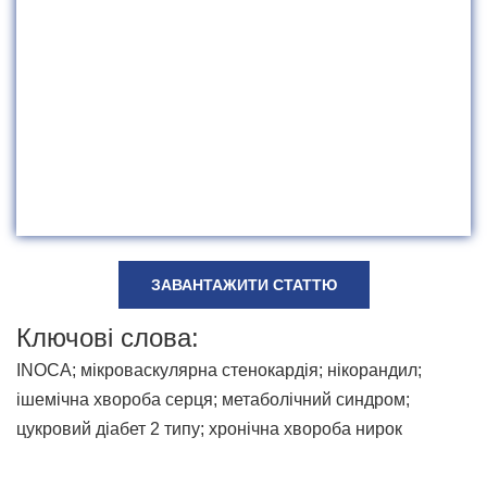
ЗАВАНТАЖИТИ СТАТТЮ
Ключові слова:
INOCA; мікроваскулярна стенокардія; нікорандил;
ішемічна хвороба серця; метаболічний синдром;
цукровий діабет 2 типу; хронічна хвороба нирок