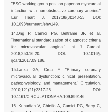
"ESC working group position paper on myocardial
infarction with non-obstructive coronary arteries."
Eur Heart J. 2017;38(3):143-53. DOI:
10.1093/eurheartj/ehw149.
14.Ong P, Camici PG, Beltrame JF, et al.
"International standardization of diagnostic criteria
for microvascular angina." Int J Cardiol.
2018;250:16-20. DOI: 10.1016/j.
ijcard.2017.09.186.
15.Lanza GA, Crea F. "Primary coronary
microvascular dysfunction: clinical presentation,
pathophysiology, and management." Circulation.
2010;121(21):2317-25. DOI:
10.1161/CIRCULATIONAHA.109.899146.
16. Kunadian V, Chieffo A, Camici PG, Berry C,