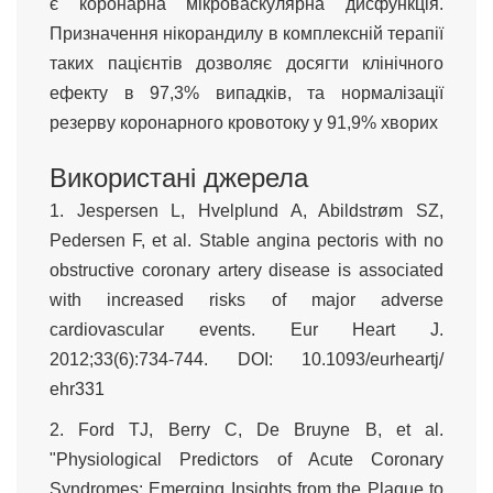
є коронарна мікроваскулярна дисфункція.
Призначення нікорандилу в комплексній терапії
таких пацієнтів дозволяє досягти клінічного
ефекту в 97,3% випадків, та нормалізації
резерву коронарного кровотоку у 91,9% хворих
Використані джерела
1. Jespersen L, Hvelplund A, Abildstrøm SZ,
Pedersen F, et al. Stable angina pectoris with no
obstructive coronary artery disease is associated
with increased risks of major adverse
cardiovascular events. Eur Heart J.
2012;33(6):734-744. DOI: 10.1093/eurheartj/
ehr331
2. Ford TJ, Berry C, De Bruyne B, et al.
"Physiological Predictors of Acute Coronary
Syndromes: Emerging Insights from the Plaque to