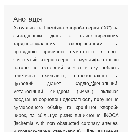
Анотація
Актуальність. Ішемічна хвороба серця (ІХС) на
сьогоднішній день є найпоширенішим
кардіоваскулярним захворюванням та
провідною причиною смертності в світі.
Системний атеросклероз є мультифакторною
патологією, основний внесок в яку роблять
генетична схильність, тютюнопаління та
цукровий діабет. Кардіоренальний-
метаболічний синдром (КРМС) включає
поєднання серцевої недостатності, порушення
вуглеводного обміну та хронічної хвороби
нирок, та збільшує ризик виникнення INOCA
(Ischemia with non obstructed coronary arteries,
мікроваскулярна стенокардія). Ціль: вивчення