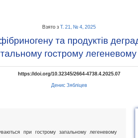
Взято з
Т. 21, № 4, 2025
фібриногену та продуктів дегра
тальному гострому легеневому
https://doi.org/10.32345/2664-4738.4.2025.07
Денис Зябліцев
дбуваються при гострому запальному легеневому