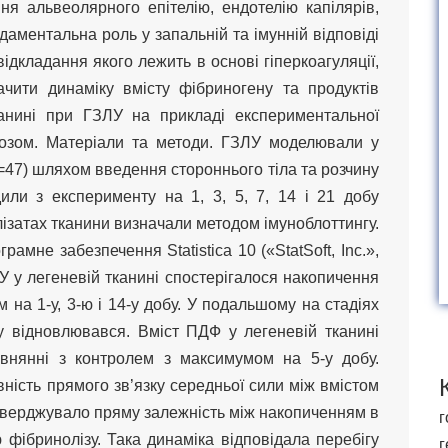
я альвеолярного епітелію, ендотелію капілярів,
даментальна роль у запальній та імунній відповіді
ідкладання якого лежить в основі гіперкоагуляції,
ачити динаміку вмісту фібриногену та продуктів
канині при ГЗЛУ на прикладі експериментальної
брозом. Матеріали та методи. ГЗЛУ моделювали у
(n=47) шляхом введення стороннього тіла та розчину
или з експерименту на 1, 3, 5, 7, 14 і 21 добу
лізатах тканини визначали методом імуноблоттингу.
амне забезпечення Statistica 10 («StatSoft, Inc.»,
У у легеневій тканині спостерігалося накопичення
 на 1-у, 3-ю і 14-у добу. У подальшому на стадіях
у відновлювався. Вміст ПДФ у легеневій тканині
івнянні з контролем з максимумом на 5-у добу.
ність прямого зв’язку середньої сили між вмістом
ідтверджувало пряму залежність між накопиченням в
г
ю фібринолізу. Така динаміка відповідала перебігу
г