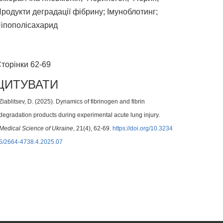
родукти деградації фібрину; Імуноблотинг;
іпополісахарид
торінки 62-69
ЦИТУВАТИ
Ziablitsev, D. (2025). Dynamics of fibrinogen and fibrin
degradation products during experimental acute lung injury.
Medical Science of Ukraine
, 21(4), 62-69.
https://doi.org/10.3234
5/2664-4738.4.2025.07