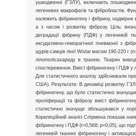
ушкодженні (ГЗЛУ), включають пошкодженн
легеневих макрофагів та фібробластів. Фун
належить фібриногену і фібрину, надмірне в
а з часом і розвитку фіброзу. Ціль: визн
деградації фібрину (ПДФ) у легеневій т
ексудативно-геморагічної пневмонії з фі
щурів-самців лінії Wistar масою 190-220 г 
ліпополісахариду в трахею. Тварин вивод
спостереження. Вміст фібриногену і ПДФ у 
Для статистичного аналізу здійснювали прогр
США). Результати. В динаміці розвитку ГЗЛ
фібриногену, що було статистично значущим
проліферації та фіброзу вміст фібриноген
статистично значуще збільшувався у пор
Кореляційний аналіз Спірмена показав наяв
фібриногену і ПДФ (r=0,568; p<0,05), що п
легеневій тканині фібриногену і активаціє