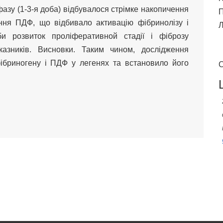
азу (1-3-я доба) відбувалося стрімке накопичення
П
ння ПДФ, що відбивало активацію фібринолізу і
Л
и розвиток проліферативной стадії і фіброзу
азників. Висновки. Таким чином, дослідження
ібриногену і ПДФ у легенях та встановило його
С