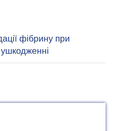
дації фібрину при
 ушкодженні