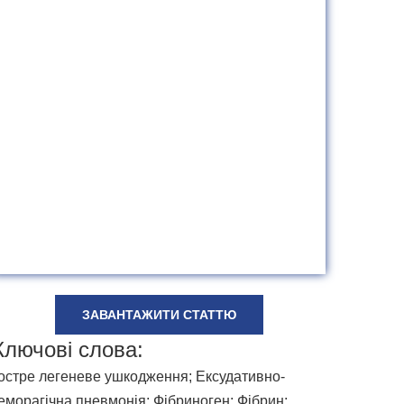
ЗАВАНТАЖИТИ СТАТТЮ
Ключові слова:
остре легеневе ушкодження; Ексудативно-
еморагічна пневмонія; Фібриноген; Фібрин;