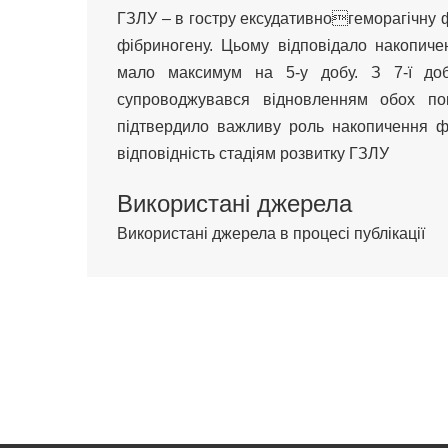
ГЗЛУ – в гостру ексудативногеморагічну ф
фібриногену. Цьому відповідало накопиче
мало максимум на 5-у добу. З 7-ї доб
супроводжувався відновленням обох пок
підтвердило важливу роль накопичення ф
відповідність стадіям розвитку ГЗЛУ
Використані джерела
Використані джерела в процесі публікації