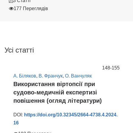
3 Статті
177 Переглядів
Усі статті
148-155
А. Біляков
,
В. Франчук
,
О. Ванчуляк
Використання віртопсії при
судово-медичній експертизі
повішення (огляд літератури)
DOI:
https://doi.org/10.32345/2664-4738.4.2024.
16