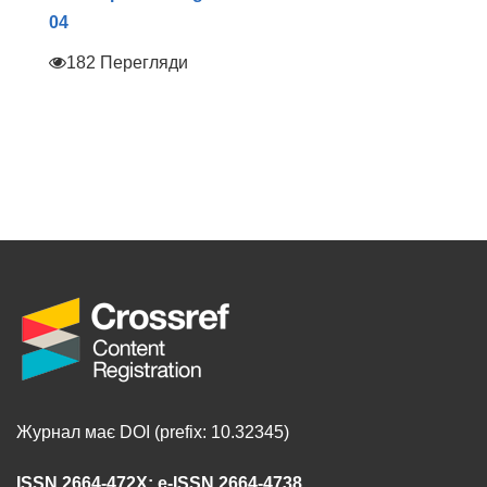
04
182 Перегляди
Журнал має DOI (prefix: 10.32345)
ISSN 2664-472X
;
e-ISSN 2664-4738