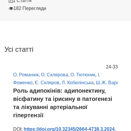
1 Стаття
182 Перегляди
Усі статті
24-33
О. Романюк
,
О. Склярова
,
О. Тютюник
,
І.
Фоменко
,
Є. Скляров
,
Л. Кобилінська
,
Ш.Ж. Варі
Роль адипокінів: адипонектину,
вісфатину та ірисину в патогенезі
та лікуванні артеріальної
гіпертензії
DOI:
https://doi.org/10.32345/2664-4738.3.2024.