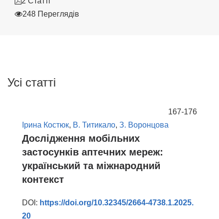
2 Статті
248 Переглядів
Усі статті
167-176
Ірина Костюк
,
В. Титикало
,
З. Воронцова
Дослідження мобільних
застосунків аптечних мереж:
український та міжнародний
контекст
DOI:
https://doi.org/10.32345/2664-4738.1.2025.
20