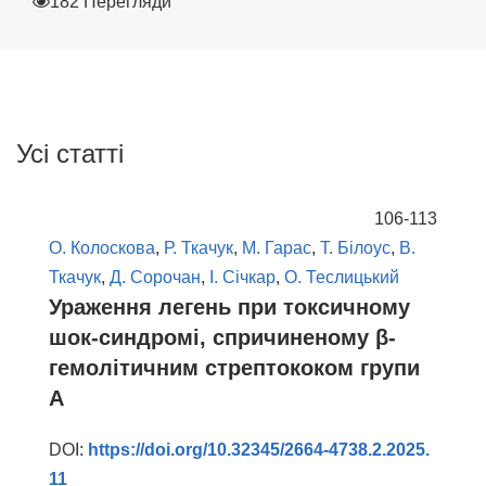
182 Перегляди
Усі статті
106-113
О. Колоскова
,
Р. Ткачук
,
М. Гарас
,
Т. Білоус
,
В.
Ткачук
,
Д. Сорочан
,
І. Січкар
,
О. Теслицький
Ураження легень при токсичному
шок-синдромі, спричиненому β-
гемолітичним стрептококом групи
A
DOI:
https://doi.org/10.32345/2664-4738.2.2025.
11