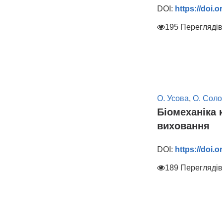
DOI:
https://doi.
195 Перегляді
О. Усова
,
О. Соло
Біомеханіка 
виховання
DOI:
https://doi.
189 Перегляді