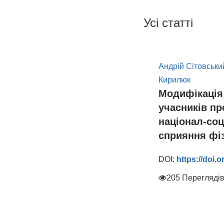
Усі статті
Андрій Сітовськи
Кирилюк
Модифікація
учасників пр
націонал-соц
сприяння фі
DOI:
https://doi.
205 Перегляді