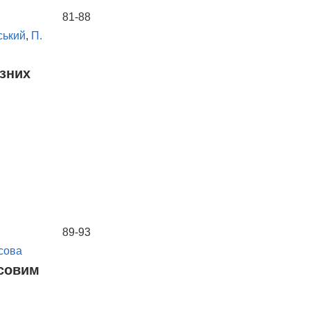
81-88
ський
,
П.
ізних
89-93
сова
есовим