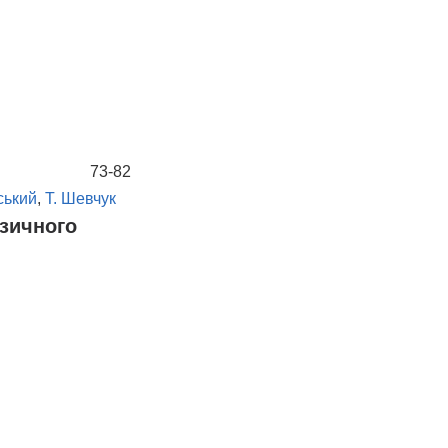
73-82
ський
,
Т. Шевчук
ізичного