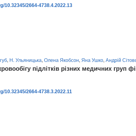
org/10.32345/2664-4738.4.2022.13
в
губ
,
Н. Ульяницька
,
Олена Якобсон
,
Яна Ушко
,
Андрій Сітов
кровообігу підлітків різних медичних груп ф
org/10.32345/2664-4738.3.2022.11
в