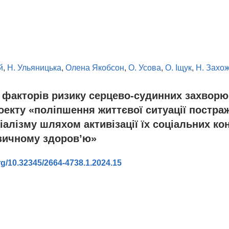
й
,
Н. Ульяницька
,
Олена Якобсон
,
О. Усова
,
О. Іщук
,
Н. Захо
 факторів ризику серцево-судинних захвор
оекту «поліпшення життєвої ситуації постра
іалізму шляхом активізації їх соціальних кон
зичному здоров’ю»
org/10.32345/2664-4738.1.2024.15
в