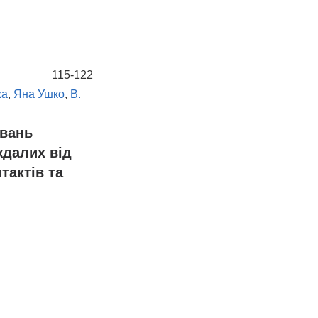
115-122
жа
,
Яна Ушко
,
В.
ювань
ждалих від
тактів та