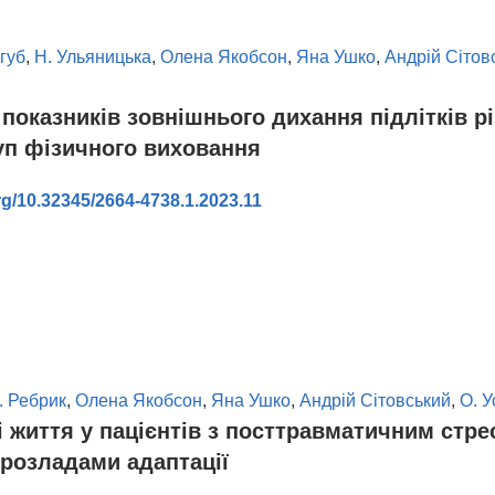
губ
,
Н. Ульяницька
,
Олена Якобсон
,
Яна Ушко
,
Андрій Сітов
показників зовнішнього дихання підлітків р
уп фізичного виховання
org/10.32345/2664-4738.1.2023.11
в
. Ребрик
,
Олена Якобсон
,
Яна Ушко
,
Андрій Сітовський
,
О. У
і життя у пацієнтів з посттравматичним стр
розладами адаптації