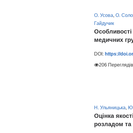
О. Усова
,
О. Соло
Гайдучик
Особливості 
медичних гр
DOI:
https://doi.
206 Перегляді
Н. Ульяницька
,
Ю
Оцінка якост
розладом та 