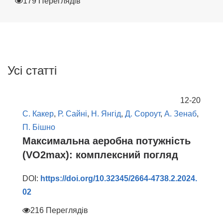
179 Переглядів
Усі статті
12-20
С. Какер
,
Р. Сайні
,
Н. Янгід
,
Д. Сороут
,
А. Зенаб
,
П. Бішно
Максимальна аеробна потужність
(VO2max): комплексний погляд
DOI:
https://doi.org/10.32345/2664-4738.2.2024.
02
216 Переглядів