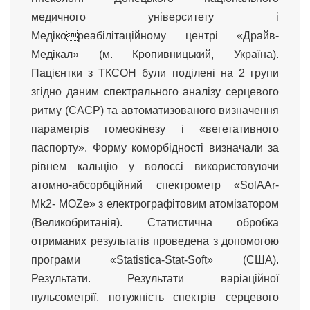
медичного університету і
Медікореабілітаційному центрі «Драйв-
Медікал» (м. Кропивницький, Україна).
Пацієнтки з ТКСОН були поділені на 2 групи
згідно даним спектрального аналізу серцевого
ритму (САСР) та автоматизованого визначення
параметрів гомеокінезу і «вегетативного
паспорту». Форму коморбідності визначали за
рівнем кальцію у волоссі використовуючи
атомно-абсорбційний спектрометр «SolAAr-
Mk2- MOZe» з електрографітовим атомізатором
(Великобританія). Статистична обробка
отриманих результатів проведена з допомогою
програми «Statistica-Stat-Soft» (США).
Результати. Результати варіаційної
пульсометрії, потужність спектрів серцевого