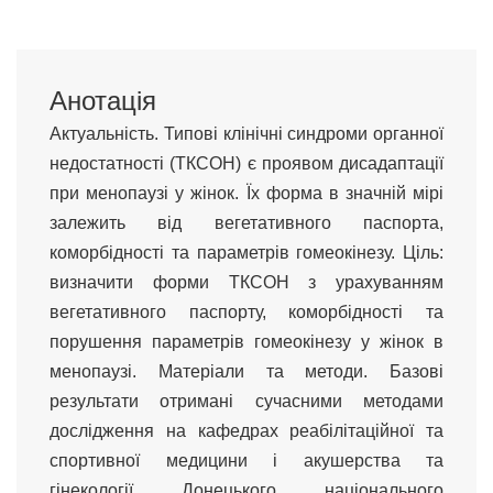
Анотація
Актуальність. Типові клінічні синдроми органної
недостатності (ТКСОН) є проявом дисадаптації
при менопаузі у жінок. Їх форма в значній мірі
залежить від вегетативного паспорта,
коморбідності та параметрів гомеокінезу. Ціль:
визначити форми ТКСОН з урахуванням
вегетативного паспорту, коморбідності та
порушення параметрів гомеокінезу у жінок в
менопаузі. Матеріали та методи. Базові
результати отримані сучасними методами
дослідження на кафедрах реабілітаційної та
спортивної медицини і акушерства та
гінекології Донецького національного