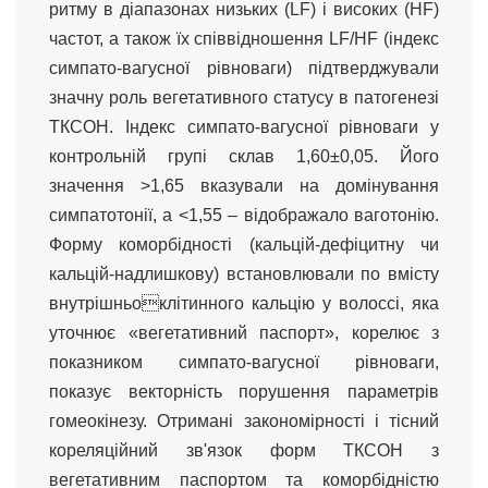
ритму в діапазонах низьких (LF) і високих (HF)
частот, а також їх співвідношення LF/HF (індекс
симпато-вагусної рівноваги) підтверджували
значну роль вегетативного статусу в патогенезі
ТКСОН. Індекс симпато-вагусної рівноваги у
контрольній групі склав 1,60±0,05. Його
значення >1,65 вказували на домінування
симпатотонії, а <1,55 – відображало ваготонію.
Форму коморбідності (кальцій-дефіцитну чи
кальцій-надлишкову) встановлювали по вмісту
внутрішньоклітинного кальцію у волоссі, яка
уточнює «вегетативний паспорт», корелює з
показником симпато-вагусної рівноваги,
показує векторність порушення параметрів
гомеокінезу. Отримані закономірності і тісний
кореляційний зв'язок форм ТКСОН з
вегетативним паспортом та коморбідністю