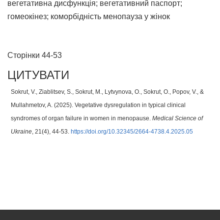
вегетативна дисфункція; вегетативний паспорт;
гомеокінез; коморбідність менопауза у жінок
Сторінки 44-53
ЦИТУВАТИ
Sokrut, V., Ziablitsev, S., Sokrut, M., Lytvynova, O., Sokrut, O., Popov, V., &
Mullahmetov, A. (2025). Vegetative dysregulation in typical clinical
syndromes of organ failure in women in menopause.
Medical Science of
Ukraine
, 21(4), 44-53.
https://doi.org/10.32345/2664-4738.4.2025.05