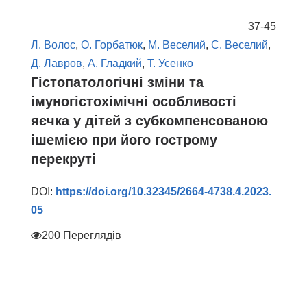
37-45
Л. Волос
,
О. Горбатюк
,
М. Веселий
,
С. Веселий
,
Д. Лавров
,
А. Гладкий
,
Т. Усенко
Гістопатологічні зміни та
імуногістохімічні особливості
яєчка у дітей з субкомпенсованою
ішемією при його гострому
перекруті
DOI:
https://doi.org/10.32345/2664-4738.4.2023.
05
200 Переглядів