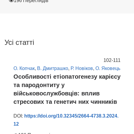
196 Переглядів
Усі статті
102-111
О. Копчак
,
В. Дмитрашко
,
Р. Новіков
,
О. Яковець
Особливості етіопатогенезу карієсу
та пародонтиту у
військовослужбовців: вплив
стресових та генетич них чинників
DOI:
https://doi.org/10.32345/2664-4738.3.2024.
12