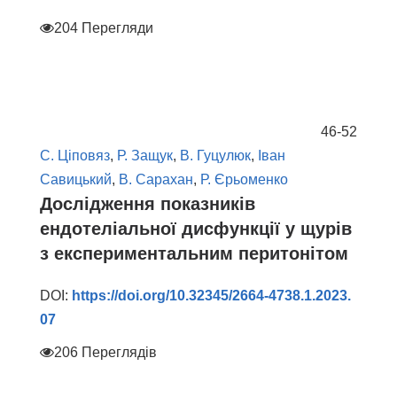
204 Перегляди
46-52
С. Ціповяз
,
Р. Защук
,
В. Гуцулюк
,
Іван
Савицький
,
В. Сарахан
,
Р. Єрьоменко
Дослідження показників
ендотеліальної дисфункції у щурів
з експериментальним перитонітом
DOI:
https://doi.org/10.32345/2664-4738.1.2023.
07
206 Переглядів