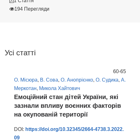
1 Стаття
194 Перегляди
Усі статті
60-65
О. Місюра
,
В. Сова
,
О. Анопрієнко
,
О. Судика
,
А.
Меркотан
,
Микола Хайтович
Емоційний стан дітей України, які
зазнали впливу воєнних факторів
на окупованій території
DOI:
https://doi.org/10.32345/2664-4738.3.2022.
09