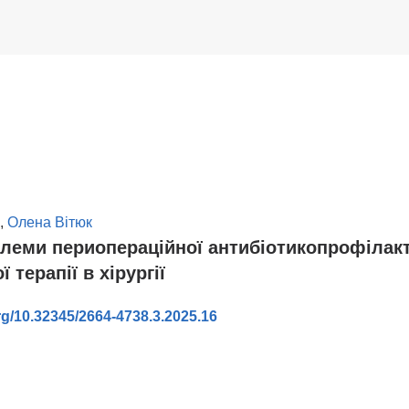
,
Олена Вітюк
леми периопераційної антибіотикопрофілакт
 терапії в хірургії
org/10.32345/2664-4738.3.2025.16
в