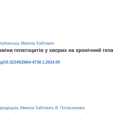
в
олубовська
,
Микола Хайтович
зміни гепатоцитів у хворих на хронічний геп
org/10.32345/2664-4738.1.2024.05
в
ородецька
,
Микола Хайтович
,
В. Потаскалова