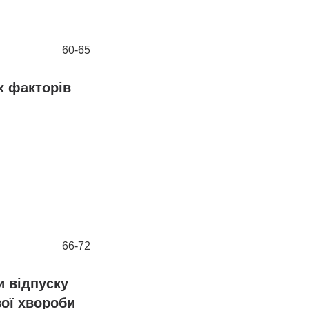
60-65
х факторів
66-72
и відпуску
вої хвороби