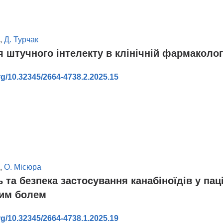
,
Д. Турчак
 штучного інтелекту в клінічній фармаколог
org/10.32345/2664-4738.2.2025.15
,
О. Місюра
 та безпека застосування канабіноїдів у паці
им болем
org/10.32345/2664-4738.1.2025.19