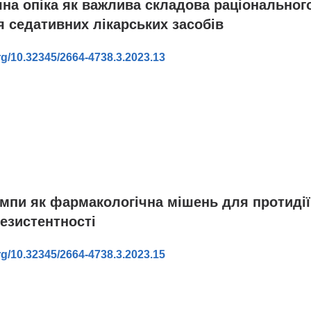
на опіка як важлива складова раціональног
 седативних лікарських засобів
org/10.32345/2664-4738.3.2023.13
в
мпи як фармакологічна мішень для протидії
езистентності
org/10.32345/2664-4738.3.2023.15
в