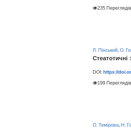
235 Перегляді
Л. Пінський
,
О. Г
Стеатотичні 
DOI:
https://doi.
199 Перегляді
О. Темірова
,
Н. Г