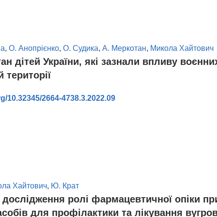
ва
,
О. Анопрієнко
,
О. Судика
,
А. Меркотан
,
Микола Хайтович
ан дітей України, які зазнали впливу воєнни
й території
org/10.32345/2664-4738.3.2022.09
ола Хайтович
,
Ю. Крат
 дослідження ролі фармацевтичної опіки пр
асобів для профілактики та лікування вугро