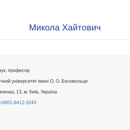
Микола Хайтович
аук, професор
ний університет імені О. О. Богомольця
ченка, 13, м. Київ, Україна
000-0001-6412-3243