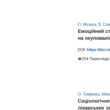
О. Місюра
,
В. Со
Емоційний ст
на окуповані
DOI:
https://doi.
204 Перегляди
О. Темірова
,
Мик
Соціологічне
лікарських з