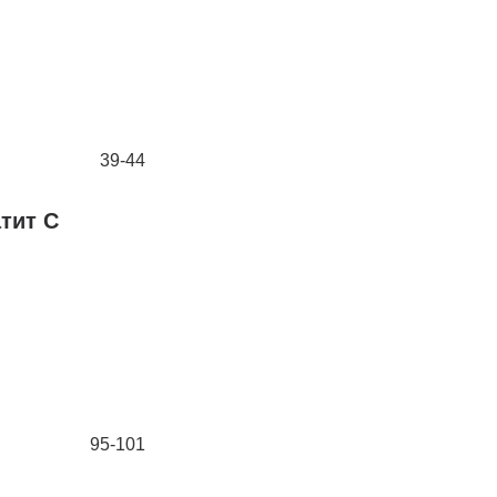
39-44
атит C
95-101