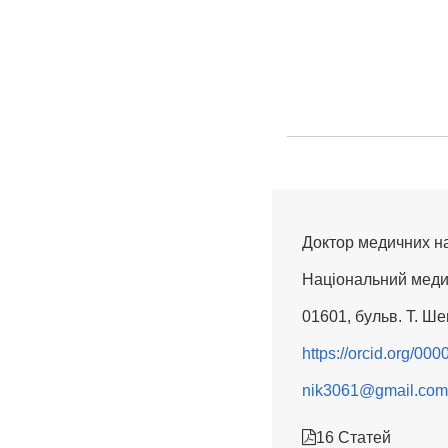
Доктор медичних н
Національний медич
01601, бульв. Т. Шев
https://orcid.org/0
nik3061@gmail.com
16 Статей