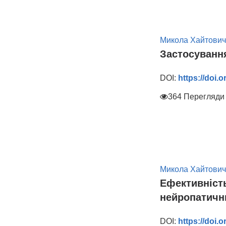
Микола Хайтович
Застосування
DOI:
https://doi.
364 Перегляди
Микола Хайтович
Ефективність
нейропатичн
DOI:
https://doi.