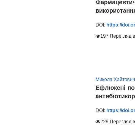
Фармацевтич
використання
DOI:
https://doi.
197 Перегляді
Микола Хайтович
Ефлюксні по
антибіотикор
DOI:
https://doi.
228 Перегляді