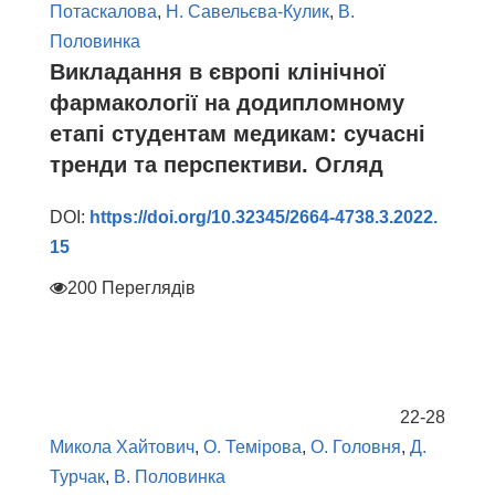
Потаскалова
,
Н. Савельєва-Кулик
,
В.
Половинка
Викладання в європі клінічної
фармакології на додипломному
етапі студентам медикам: сучасні
тренди та перспективи. Огляд
DOI:
https://doi.org/10.32345/2664-4738.3.2022.
15
200 Переглядів
22-28
Микола Хайтович
,
О. Темірова
,
О. Головня
,
Д.
Турчак
,
В. Половинка