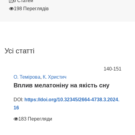
6 Статей
198 Переглядів
Усі статті
140-151
О. Темірова
,
К. Христич
Вплив мелатоніну на якість сну
DOI:
https://doi.org/10.32345/2664-4738.3.2024.
16
183 Перегляди