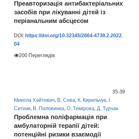
Преавторизація антибактеріальних
засобів при лікуванні дітей із
періанальним абсцесом
DOI:
https://doi.org/10.32345/2664-4738.2.2022.
04
200 Переглядів
35-39
Микола Хайтович
,
В. Сова
,
К. Кирильчук
,
І.
Ситник
,
В. Половинка
,
О. Темірова
,
Д. Турчак
Проблемна поліфармація при
амбулаторній терапії дітей:
потенційні ризики взаємодії