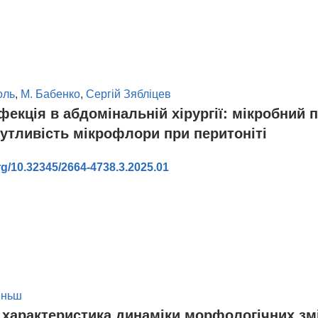
оль
,
М. Бабенко
,
Сергій Зябліцев
нфекція в абдомінальній хірургії: мікробний 
утливість мікрофлори при перитоніті
org/10.32345/2664-4738.3.2025.01
в
тіньш
 характеристика динаміки морфологічних зм