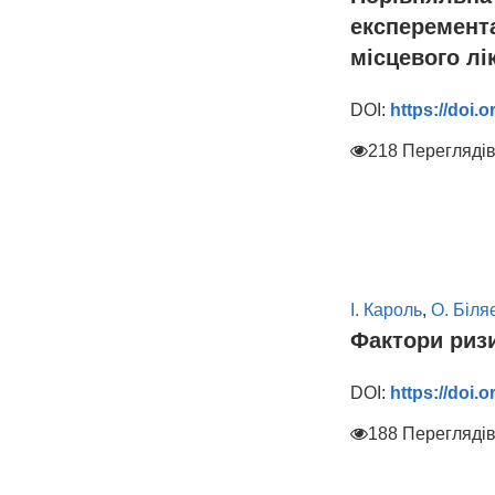
експеремента
місцевого лі
DOI:
https://doi.
218 Перегляді
І. Кароль
,
О. Біля
Фактори ризи
DOI:
https://doi.
188 Перегляді