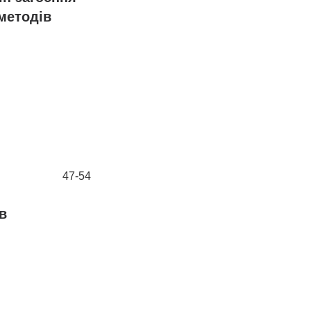
 методів
47-54
в