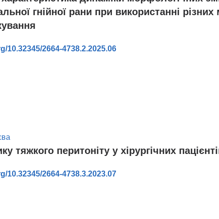
льної гнійної рани при використанні різних
кування
org/10.32345/2664-4738.2.2025.06
в
єва
ку тяжкого перитоніту у хірургічних пацієнті
org/10.32345/2664-4738.3.2023.07
в