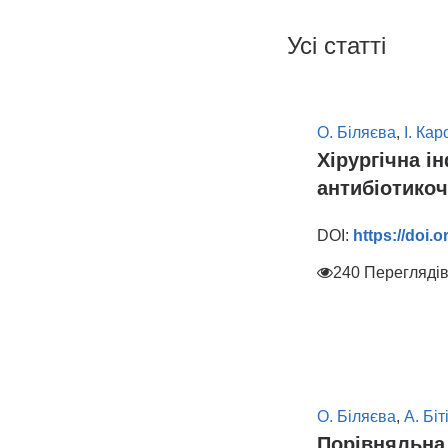
Усі статті
О. Біляєва
,
І. Кар
Хірургічна і
антибіотикоч
DOI:
https://doi.
240 Перегляді
О. Біляєва
,
А. Бі
Порівняльна