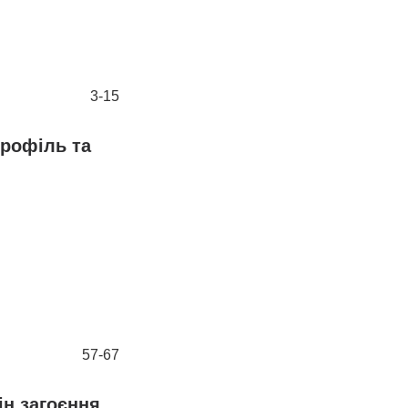
3-15
профіль та
57-67
ін загоєння