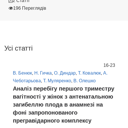
2 Статті
196 Переглядів
Усі статті
16-23
В. Бенюк
,
Н. Гичка
,
О. Диндар
,
Т. Ковалюк
,
А.
Чеботарьова
,
Т. Муляренко
,
В. Олешко
Аналіз перебігу першого триместру
вагітності у жінок з антенатальною
загибеллю плода в анамнезі на
фоні запропонованого
прегравідарного комплексу