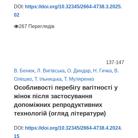
DOI:
https://doi.org/10.32345/2664-4738.3.2025.
02
267 Переглядів
137-147
В. Бенюк
,
Л. Вигівська
,
О. Диндар
,
Н. Гичка
,
В.
Олешко
,
Т. Ільницька
,
Т. Муляренко
Особливості перебігу вагітності у
жінок після застосування
допоміжних репродуктивних
технологій (огляд літератури)
DOI:
https://doi.org/10.32345/2664-4738.4.2024.
15